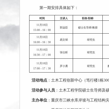
第一期安排具体
如下：
时间
主讲人
职务
/
职称
11
月
18
日
郭远臣
硕士生导师
/
教授
15:00 - 16
：
00
11
月
18
日
易文韬
研究生
16:00 - 16
：
30
11
月
18
日
张仕昕
研究生
16:30 - 17
：
00
11
月
18
日
罗小勇
研究生
17:00 - 17
：
30
活动地点
：
土木工程
创新中心（
笃行楼
1
栋
30
活动参与
人员
：
土木工程学院
硕士生导师及
主办单位
：
重庆市三峡水库岸坡与工程结构